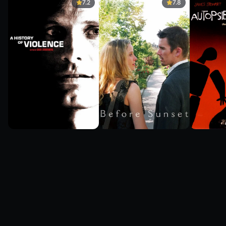
7.2
7.8
7.2
7.8
7.8