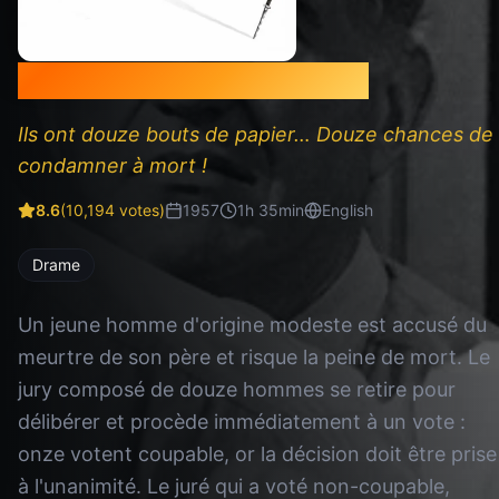
Douze hommes en colère
Ils ont douze bouts de papier… Douze chances de
condamner à mort !
8.6
(
10,194
votes)
1957
1
h
35
min
English
Drame
Un jeune homme d'origine modeste est accusé du
meurtre de son père et risque la peine de mort. Le
jury composé de douze hommes se retire pour
délibérer et procède immédiatement à un vote :
onze votent coupable, or la décision doit être prise
à l'unanimité. Le juré qui a voté non-coupable,