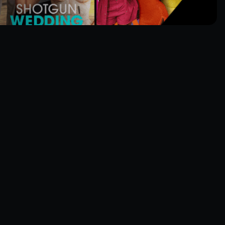
J
F
Jack Creley
Frank Berry
Mr. Staines
Lt. Dietrich
acy Reed
Robert O'Neil
iss Scott
Adm. Randolph