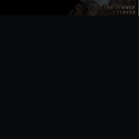
 Wynn
Slim Pickens
Peter Bull
James Earl Jones
Tr
t Guano
Major "King" Kong
Botschafter De
Lt. Lothar Zogg
M
Sadesky