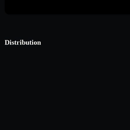
Distribution
Peter Sellers
George C. Scott
Sterling Hayden
Keenan
Group Capt. Lionel
General 'Buck'
Brigadier General
Colonel Ba
Mandrake / President
Turgidson
Jack D. Ripper
Merkin Muffley / Dr.