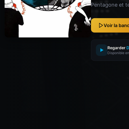
Pentagone et ten
Voir la ba
Regarder
D
▶
Disponible en