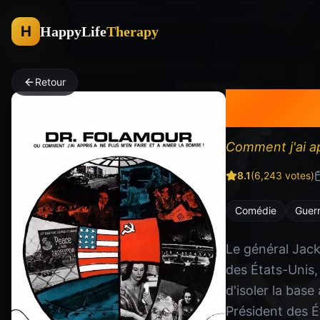
H
HappyLife
Therapy
Retour
Docte
Comment j'ai ap
8.1
(
6,243
votes)
Comédie
Guer
Le général Jack
des États-Unis,
d'isoler la bas
Président des É