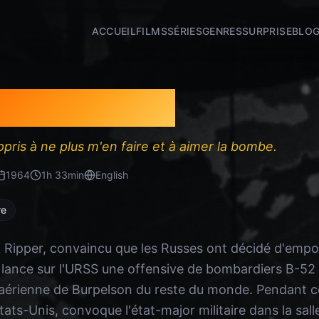
ACCUEIL
FILMS
SÉRIES
GENRES
SURPRISE
BLO
ur Folamour
pris à ne plus m'en faire et à aimer la bombe.
1964
1
h
33
min
English
re
 Ripper, convaincu que les Russes ont décidé d'empo
 lance sur l'URSS une offensive de bombardiers B-52 
e aérienne de Burpelson du reste du monde. Pendant c
tats-Unis, convoque l'état-major militaire dans la sal