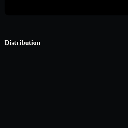
Distribution
Matt Smith
David Tennant
John Hurt
Jenna Co
The Doctor (11)
The Doctor (10)
The War Doctor
Clara O