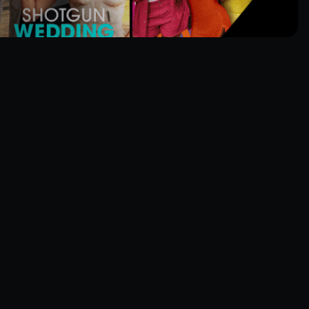
n Pertwee
Tom Baker
Peter Davison
Colin Baker
 Doctor (3)
The Doctor (4)/ The
The Doctor (5)
The Doctor (6)
hive footage)
Curator
(archive footage)
(archive footage)