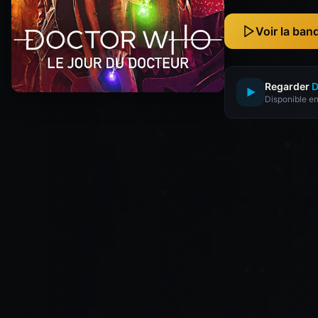
Voir la ba
Regarder
D
▶
Disponible en