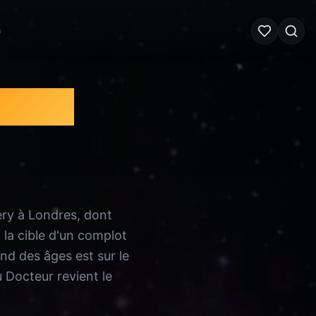
G
cteur
ery à Londres, dont
t la cible d'un complot
ond des âges est sur le
 Docteur revient le