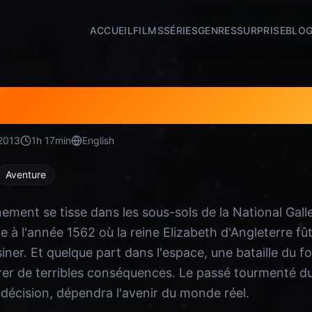
ACCUEIL
FILMS
SÉRIES
GENRES
SURPRISE
BLO
r Who : Le jour du Do
2013
1
h
17
min
English
Aventure
nement se tisse dans les sous-sols de la National Gall
e à l'année 1562 où la reine Elizabeth d'Angleterre fû
siner. Et quelque part dans l'espace, une bataille du f
er de terribles conséquences. Le passé tourmenté du
 décision, dépendra l'avenir du monde réel.