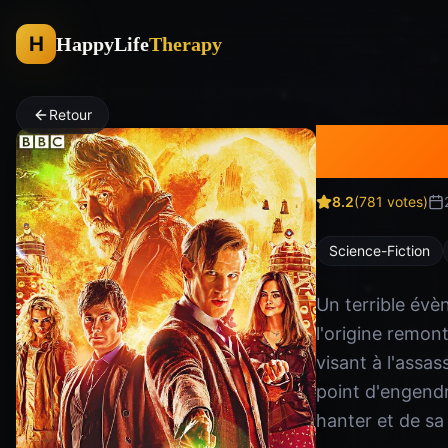
H
HappyLife
Therapy
Retour
Docto
8.2
(
781
votes)
Science-Fiction
Un terrible évè
l'origine remont
visant à l'assas
point d'engendr
hanter et de sa