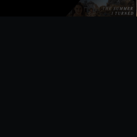
leman
Billie Piper
William Hartnell
Patrick Troughton
Jo
swald
The Moment
The Doctor (1)
The Doctor (2)
The
(archive footage)
(archive footage)
(arc