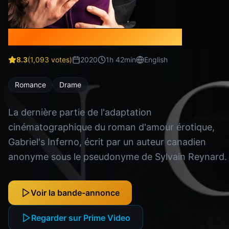
Gabriel's Inferno: Part III
8.3
(
1,093
votes)
2020
1
h
42
min
English
Romance
Drame
La dernière partie de l'adaptation
cinématographique du roman d'amour érotique,
Gabriel's Inferno, écrit par un auteur canadien
anonyme sous le pseudonyme de Sylvain Reynard.
Voir la bande-annonce
Regarder sur Prime Video