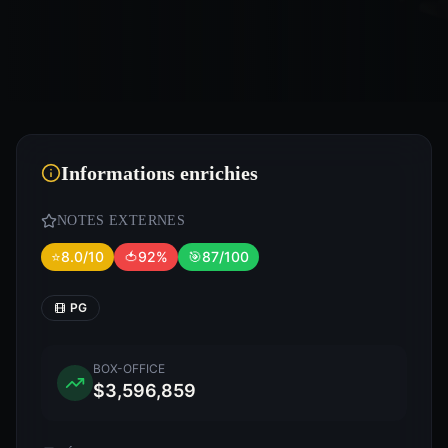
Informations enrichies
NOTES EXTERNES
⭐
8.0/10
🍅
92%
🎯
87/100
PG
BOX-OFFICE
$3,596,859