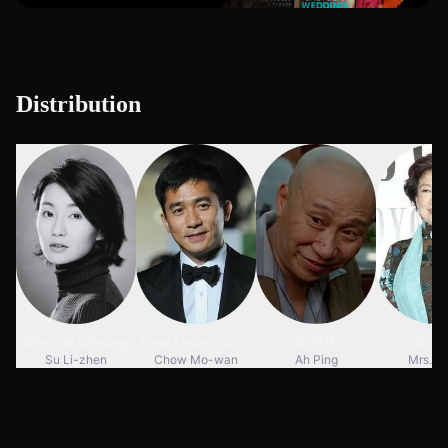
Distribution
Maggie Cheung
Tony Leung Chiu-
萧炳林
潘迪
Su Li-zhen
Chow Mo-wan
Ah Ping
Mrs. S
Wai