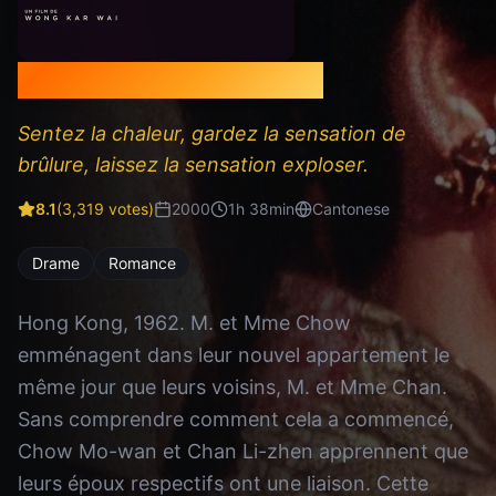
In the Mood for Love
Sentez la chaleur, gardez la sensation de
brûlure, laissez la sensation exploser.
8.1
(
3,319
votes)
2000
1
h
38
min
Cantonese
Drame
Romance
Hong Kong, 1962. M. et Mme Chow
emménagent dans leur nouvel appartement le
même jour que leurs voisins, M. et Mme Chan.
Sans comprendre comment cela a commencé,
Chow Mo-wan et Chan Li-zhen apprennent que
leurs époux respectifs ont une liaison. Cette