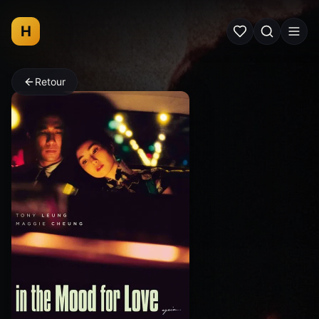
H
Retour