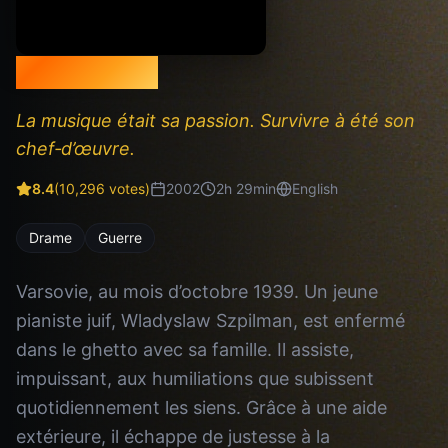
Le Pianiste
La musique était sa passion. Survivre à été son
chef‐d’œuvre.
8.4
(
10,296
votes)
2002
2
h
29
min
English
Drame
Guerre
Varsovie, au mois d’octobre 1939. Un jeune
pianiste juif, Wladyslaw Szpilman, est enfermé
dans le ghetto avec sa famille. Il assiste,
impuissant, aux humiliations que subissent
quotidiennement les siens. Grâce à une aide
extérieure, il échappe de justesse à la