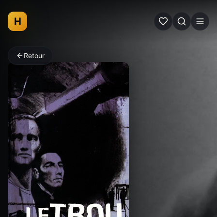
H
Retour