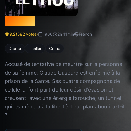
Le Trou
8.2
(
582
votes)
1960
2
h
11
min
French
Drame
Thriller
Crime
Accusé de tentative de meurtre sur la personne
de sa femme, Claude Gaspard est enfermé à la
prison de la Santé. Ses quatre compagnons de
cellule lui font part de leur désir d'évasion et
creusent, avec une énergie farouche, un tunnel
qui les mènera à la liberté. Leur plan aboutira-t-il
?