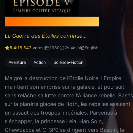
L'Empire contre-attaque
La Guerre des Étoiles continue…
8.4
(
18,643
votes)
1980
2
h
4
min
English
Aventure
Action
Science-Fiction
Malgré la destruction de l’Étoile Noire, l'Empire
maintient son emprise sur la galaxie, et poursuit
sans relâche sa lutte contre l'Alliance rebelle. Basés
sur la planète glacée de Hoth, les rebelles essuient
un assaut des troupes impériales. Parvenus à
s'échapper, la princesse Leia, Han Solo,
Chewbacca et C-3P0 se dirigent vers Bespin, la