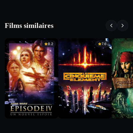
Films similaires
8.2
7.6
7.4
8.2
7.6