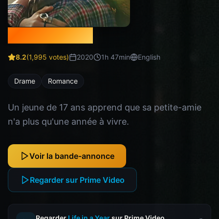
Life in a Year
8.2
(
1,995
votes)
2020
1
h
47
min
English
Drame
Romance
Un jeune de 17 ans apprend que sa petite-amie
n'a plus qu'une année à vivre.
Voir la bande-annonce
Regarder sur Prime Video
Regarder
Life in a Year
sur Prime Video