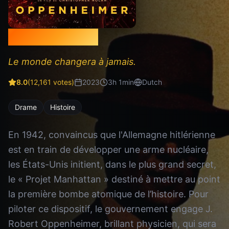
Oppenheimer
Le monde changera à jamais.
8.0
(
12,161
votes)
2023
3
h
1
min
Dutch
Drame
Histoire
En 1942, convaincus que l'Allemagne hitlérienne
est en train de développer une arme nucléaire,
les États-Unis initient, dans le plus grand secret,
le « Projet Manhattan » destiné à mettre au point
la première bombe atomique de l’histoire. Pour
piloter ce dispositif, le gouvernement engage J.
Robert Oppenheimer, brillant physicien, qui sera