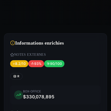
Informations enrichies
NOTES EXTERNES
⭐
8.2/10
🍅
93%
🎯
90/100
R
BOX-OFFICE
$330,078,895