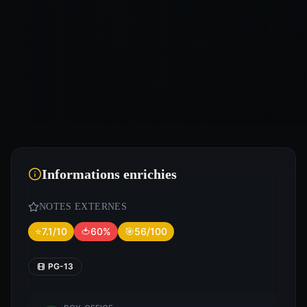
Informations enrichies
NOTES EXTERNES
⭐
7.1/10
🍅
60%
🎯
56/100
PG-13