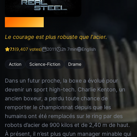
Real Steel
Le courage est plus robuste que l'acier.
7.1
(
9,407
votes)
2011
2
h
7
min
English
Action
Science-Fiction
Drame
Dans un futur proche, la boxe a évolué pour
devenir un sport high-tech. Charlie Kenton, un
ancien boxeur, a perdu toute chance de
remporter le championnat depuis que les
humains ont été remplacés sur le ring par des
robots d’acier de 900 kilos et de 2,40 m de haut.
À présent, il n’est plus qu’un manager minable qui