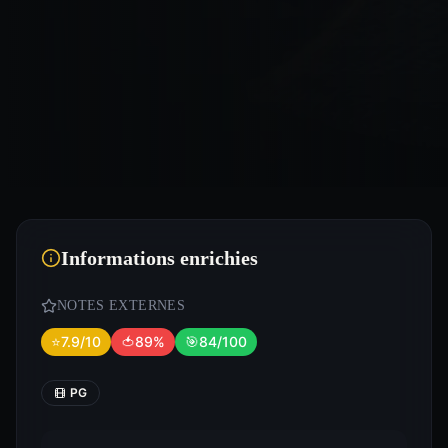
Informations enrichies
NOTES EXTERNES
⭐
7.9/10
🍅
89%
🎯
84/100
PG