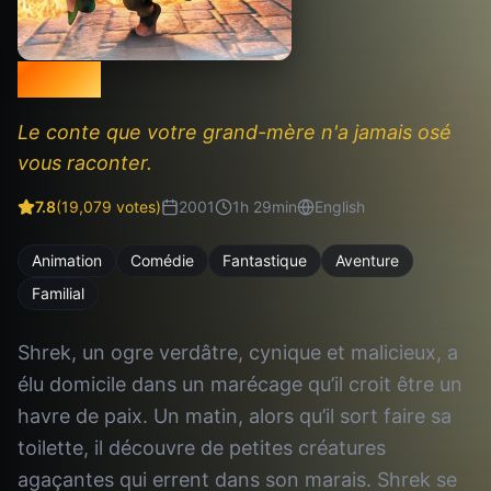
Shrek
Le conte que votre grand-mère n'a jamais osé
vous raconter.
7.8
(
19,079
votes)
2001
1
h
29
min
English
Animation
Comédie
Fantastique
Aventure
Familial
Shrek, un ogre verdâtre, cynique et malicieux, a
élu domicile dans un marécage qu’il croit être un
havre de paix. Un matin, alors qu’il sort faire sa
toilette, il découvre de petites créatures
agaçantes qui errent dans son marais. Shrek se