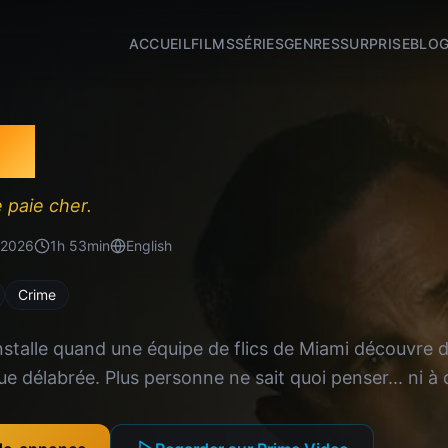
ACCUEIL
FILMS
SÉRIES
GENRES
SURPRISE
BLO
ip
 paie cher.
2026
1
h
53
min
English
Crime
nstalle quand une équipe de flics de Miami découvre d
 délabrée. Plus personne ne sait quoi penser... ni à qu