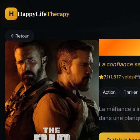
H
HappyLife
Therapy
Retour
The R
La confiance se
7.1
(
1,817
votes)
Action
Thriller
La méfiance s'i
dans une planque