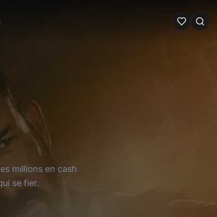
G
es millions en cash
i se fier.