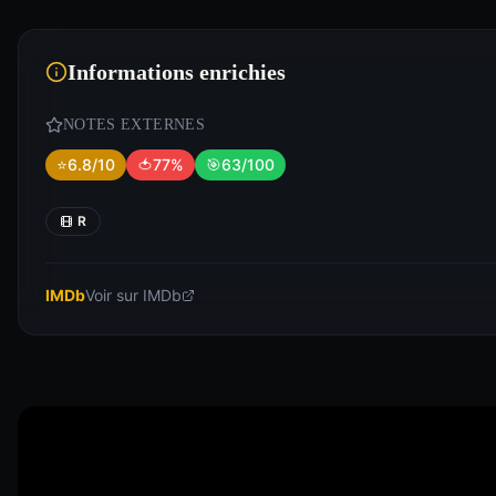
Informations enrichies
NOTES EXTERNES
⭐
6.8/10
🍅
77%
🎯
63/100
R
IMDb
Voir sur IMDb