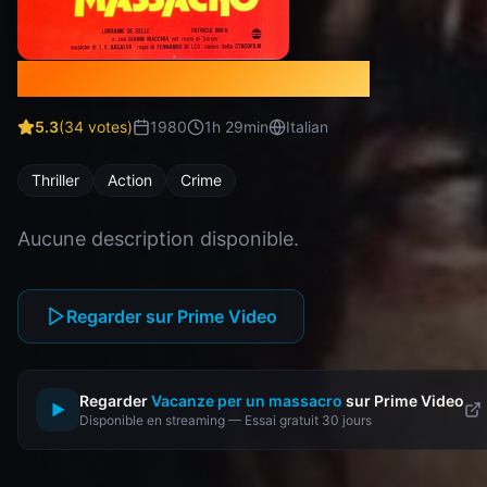
Vacanze per un massacro
5.3
(
34
votes)
1980
1
h
29
min
Italian
Thriller
Action
Crime
Aucune description disponible.
Regarder sur Prime Video
Regarder
Vacanze per un massacro
sur Prime Video
▶
Disponible en streaming — Essai gratuit 30 jours