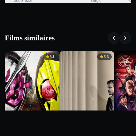
Joe Brezzi
Sergio
Paol
Films similaires
6.1
5.3
6.1
5.3
7.2