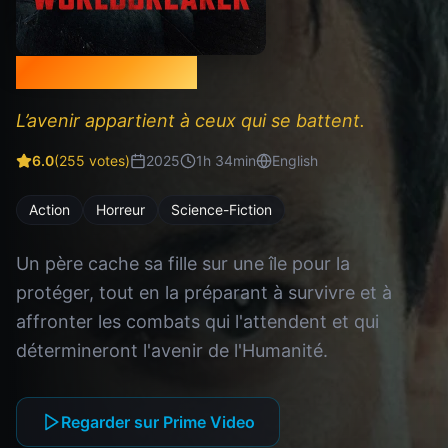
Worldbreaker
L’avenir appartient à ceux qui se battent.
6.0
(
255
votes)
2025
1
h
34
min
English
Action
Horreur
Science-Fiction
Un père cache sa fille sur une île pour la
protéger, tout en la préparant à survivre et à
affronter les combats qui l'attendent et qui
détermineront l'avenir de l'Humanité.
Regarder sur Prime Video