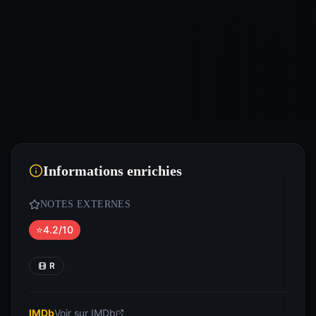
Informations enrichies
NOTES EXTERNES
⭐
4.2/10
R
IMDb
Voir sur IMDb