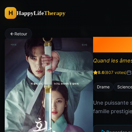
H
HappyLife
Therapy
Retour
Alche
Quand les âmes 
8.6
(
807
votes)
Drame
Science
Une puissante 
famille prestig