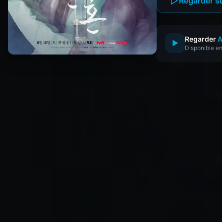
Regarder s
Regarder
A
▶
Disponible en