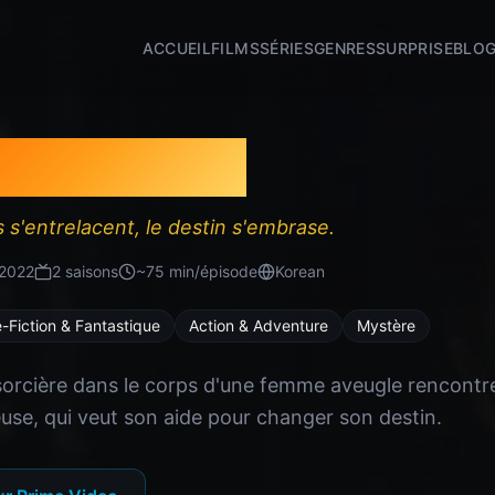
ACCUEIL
FILMS
SÉRIES
GENRES
SURPRISE
BLO
my of Souls
s'entrelacent, le destin s'embrase.
2022
2
saison
s
~
75
min/épisode
Korean
-Fiction & Fantastique
Action & Adventure
Mystère
sorcière dans le corps d'une femme aveugle rencont
ieuse, qui veut son aide pour changer son destin.