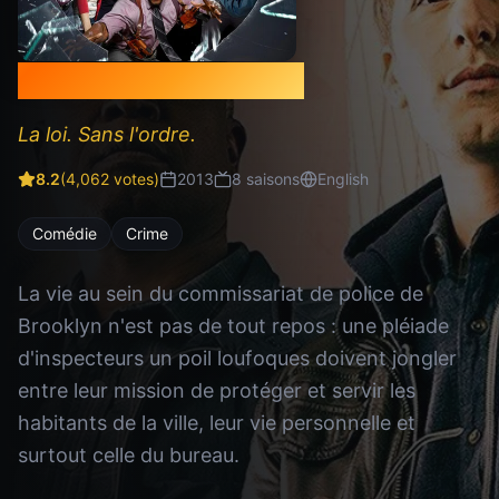
Brooklyn Nine-Nine
La loi. Sans l'ordre.
8.2
(
4,062
votes)
2013
8
saison
s
English
Comédie
Crime
La vie au sein du commissariat de police de
Brooklyn n'est pas de tout repos : une pléiade
d'inspecteurs un poil loufoques doivent jongler
entre leur mission de protéger et servir les
habitants de la ville, leur vie personnelle et
surtout celle du bureau.