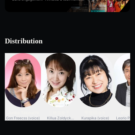
Distribution
Junko Takeuchi
三橋加奈子
甲斐田ゆき
郷田ほ
Gon Freecss (voice)
Killua Zoldyck
Kurapika (voice)
Leorio Para
(voice)
(voic