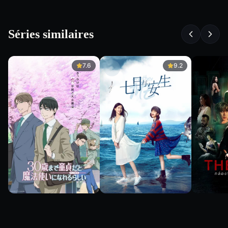
Séries similaires
7.6
9.2
7.6
9.2
9.0