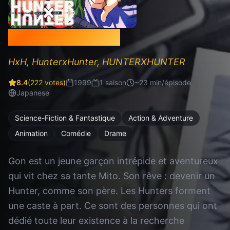
Hunter × Hunter
HxH, HunterxHunter, HUNTERXHUNTER
8.4
(
222
votes)
1999
1
saison
~
23
min/épisode
Japanese
Science-Fiction & Fantastique
Action & Adventure
Animation
Comédie
Drame
Gon est un jeune garçon intrépide et aventureux
qui vit chez sa tante Mito. Son rêve : devenir un
Hunter, comme son père. Les Hunters forment
une caste à part. Ce sont des personnes qui ont
dédié toute leur existence à la recherche