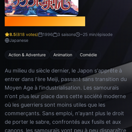
Kenshin le Vagabond
8.5
(
818
votes)
1996
3
saison
s
~
25
min/épisode
Japanese
Action & Adventure
Animation
Comédie
Au milieu du siècle dernier, le Japon s'apprête à
entrer dans l'ère Meiji, passant sans transition du
Moyen Age à l'industrialisation. Les samouraïs
n'ont plus leur place dans cette société moderne
où les guerriers sont moins utiles que les
commerçants. Sans emploi, n'ayant plus le droit
de porter le sabre, confrontés aux fusils et aux
canons, les samouraïs vont peu à peu disparaître