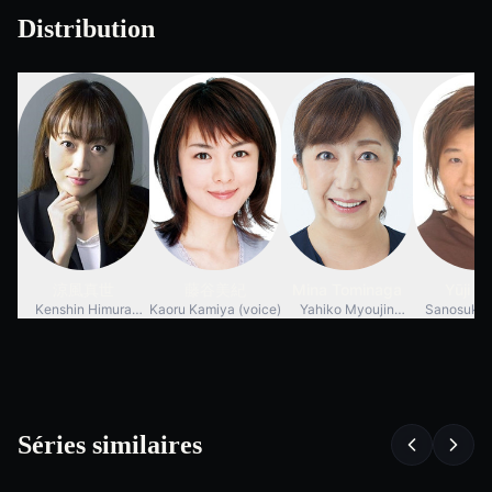
Distribution
涼風真世
藤谷美紀
Mina Tominaga
Yūji U
Kenshin Himura
Kaoru Kamiya (voice)
Yahiko Myoujin
Sanosuke 
(voice)
(voice)
(voic
Séries similaires