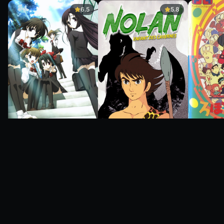
6.5
5.8
5.8
6.5
0.0