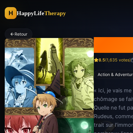
H
HappyLife
Therapy
Retour
Musho
8.5
(
1,635
votes)
Action & Adventur
« Ici, je vais m
chômage se fait
Quelle ne fut p
Rudeus, comme i
trait sur l'immo