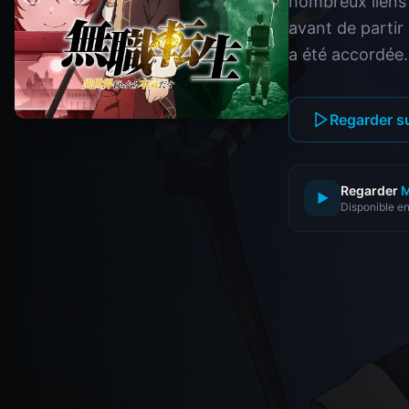
nombreux liens 
avant de partir
a été accordée…
Regarder s
Regarder
M
▶
Disponible en