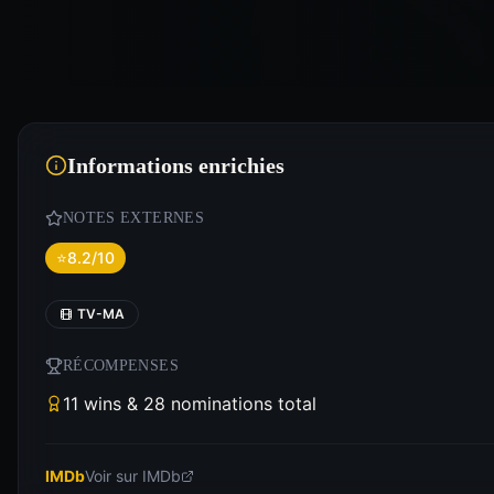
Informations enrichies
NOTES EXTERNES
⭐
8.2/10
TV-MA
RÉCOMPENSES
11 wins & 28 nominations total
IMDb
Voir sur IMDb