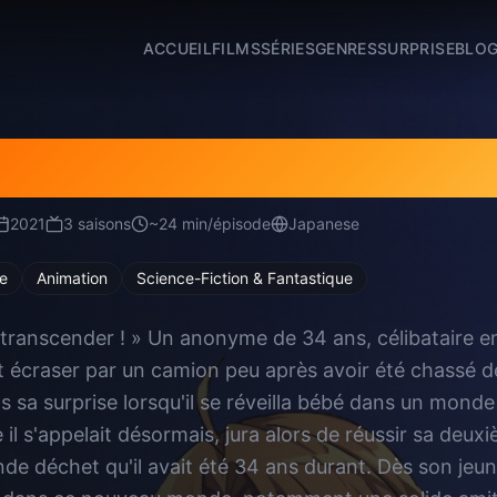
ACCUEIL
FILMS
SÉRIES
GENRES
SURPRISE
BLO
ku Tensei: Jobless Re
2021
3
saison
s
~
24
min/épisode
Japanese
e
Animation
Science-Fiction & Fantastique
e transcender ! » Un anonyme de 34 ans, célibataire en
 écraser par un camion peu après avoir été chassé de
as sa surprise lorsqu'il se réveilla bébé dans un monde
l s'appelait désormais, jura alors de réussir sa deuxiè
nde déchet qu'il avait été 34 ans durant. Dès son jeun