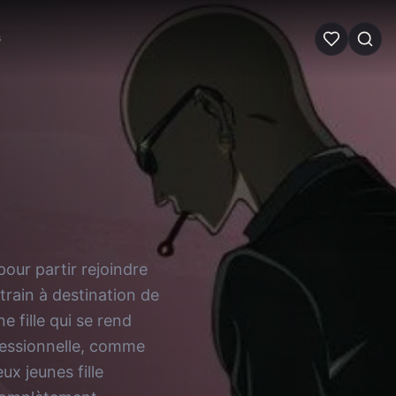
G
pour partir rejoindre
train à destination de
 fille qui se rend
fessionnelle, comme
ux jeunes fille