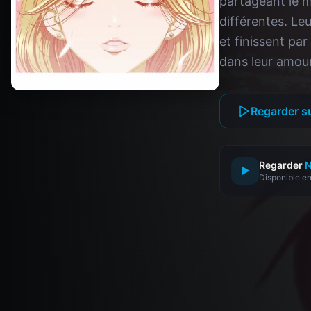
partageant le 
différentes. Le
et finissent pa
dans leur amour 
Regarder s
Regarder
N
▶
Disponible en