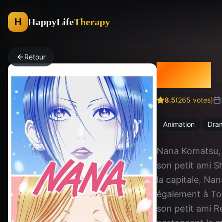
H
HappyLife
Therapy
Retour
Nana
8.5
(
265
votes)
Animation
Dra
Nana Komatsu, u
son petit ami S
la capitale, Na
également à To
son petit ami Re