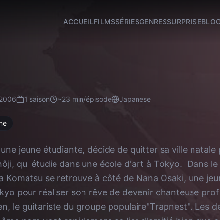
ACCUEIL
FILMS
SÉRIES
GENRES
SURPRISE
BLO
2006
1
saison
~
23
min/épisode
Japanese
me
ne jeune étudiante, décide de quitter sa ville natale 
hôji, qui étudie dans une école d'art à Tokyo. Dans le 
na Komatsu se retrouve à côté de Nana Osaki, une jeune
kyo pour réaliser son rêve de devenir chanteuse pro
n, le guitariste du groupe populaire"Trapnest". Les de