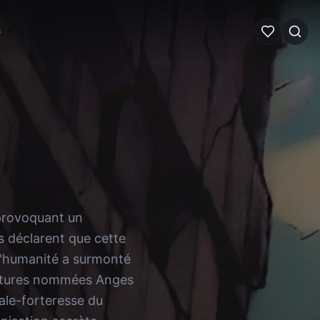
G
 provoquant un
s déclarent que cette
 l'humanité a surmonté
éatures nommées Anges
tale-forteresse du