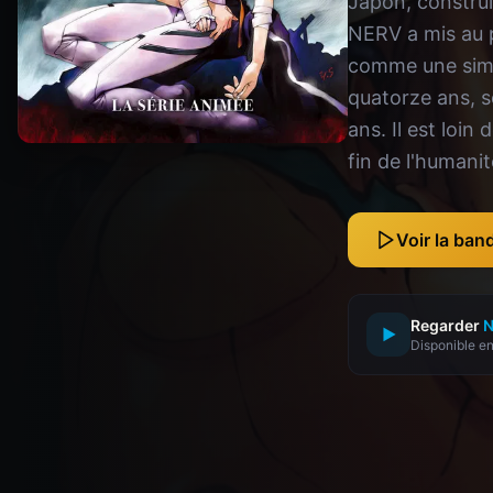
Japon, construi
NERV a mis au p
comme une simpl
quatorze ans, s
ans. Il est loin 
fin de l'humanit
Voir la ba
Regarder
N
▶
Disponible en