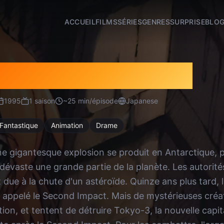
ACCUEIL
FILMS
SÉRIES
GENRES
SURPRISE
BLO
Genesis Evangelion
1995
1
saison
~
25
min/épisode
Japanese
 Fantastique
Animation
Drame
ne gigantesque explosion se produit en Antarctique,
dévaste une grande partie de la planète. Les autorité
 due à la chute d'un astéroïde. Quinze ans plus tard,
 appelé le Second Impact. Mais de mystérieuses cr
tion, et tentent de détruire Tokyo-3, la nouvelle capi