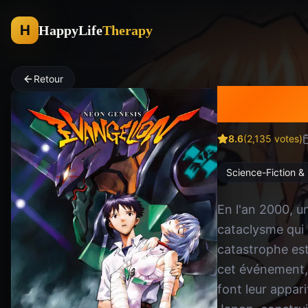
H
HappyLife
Therapy
Retour
Neon 
8.6
(
2,135
votes)
Science-Fiction &
En l'an 2000, u
cataclysme qui 
catastrophe est
cet événement,
font leur appari