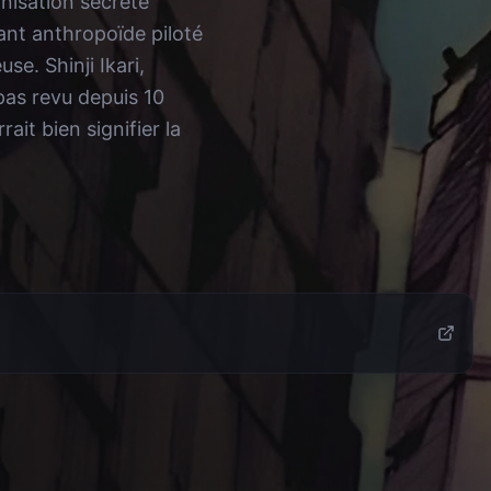
nisation secrète
ant anthropoïde piloté
e. Shinji Ikari,
 pas revu depuis 10
rait bien signifier la