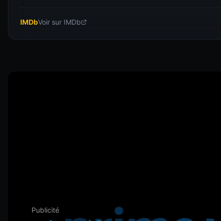
IMDb
Voir sur IMDb
Publicité