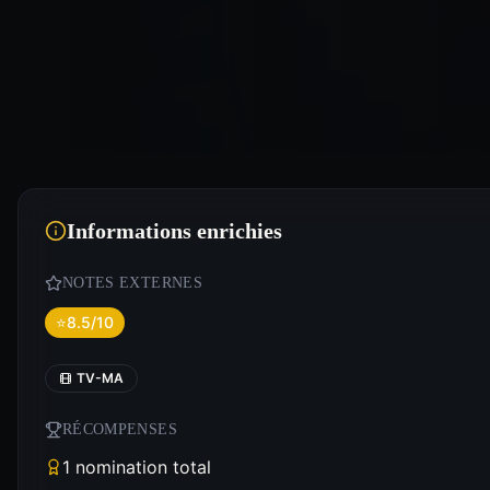
Informations enrichies
NOTES EXTERNES
⭐
8.5/10
TV-MA
RÉCOMPENSES
1 nomination total