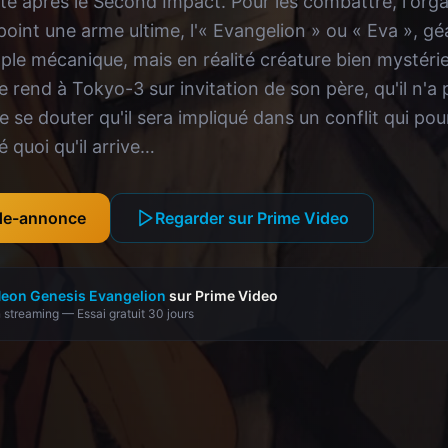
te après le Second Impact. Pour les combattre, l'orga
oint une arme ultime, l'« Evangelion » ou « Eva », gé
e mécanique, mais en réalité créature bien mystérieus
e rend à Tokyo-3 sur invitation de son père, qu'il n'a
de se douter qu'il sera impliqué dans un conflit qui pour
é quoi qu'il arrive…
nde-annonce
Regarder sur Prime Video
eon Genesis Evangelion
sur Prime Video
 streaming — Essai gratuit 30 jours