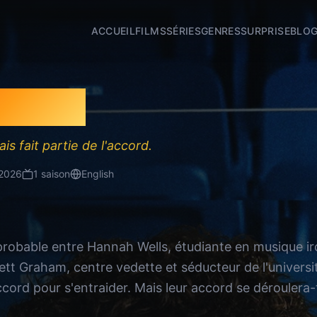
ACCUEIL
FILMS
SÉRIES
GENRES
SURPRISE
BLO
ampus
is fait partie de l'accord.
2026
1
saison
English
obable entre Hannah Wells, étudiante en musique iro
tt Graham, centre vedette et séducteur de l'université 
cord pour s'entraider. Mais leur accord se déroulera