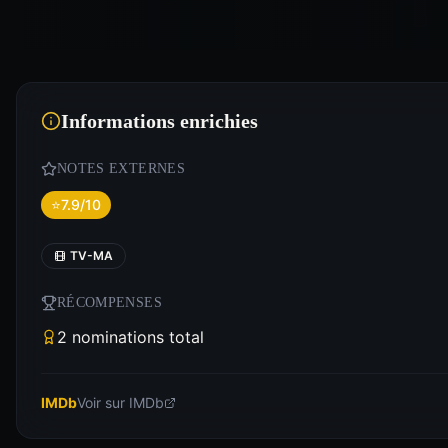
Informations enrichies
NOTES EXTERNES
⭐
7.9/10
TV-MA
RÉCOMPENSES
2 nominations total
IMDb
Voir sur IMDb