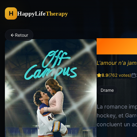
H
HappyLife
Therapy
Retour
Off C
L'amour n'a jama
8.9
(
762
votes)
Drame
La romance impr
hockey, et Garre
concluent un ac