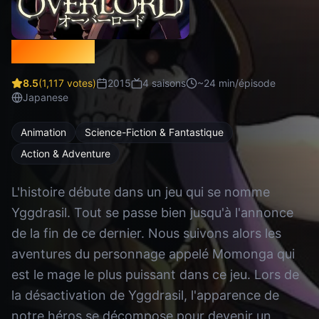
Overlord
8.5
(
1,117
votes)
2015
4
saison
s
~
24
min/épisode
Japanese
Animation
Science-Fiction & Fantastique
Action & Adventure
L'histoire débute dans un jeu qui se nomme
Yggdrasil. Tout se passe bien jusqu'à l'annonce
de la fin de ce dernier. Nous suivons alors les
aventures du personnage appelé Momonga qui
est le mage le plus puissant dans ce jeu. Lors de
la désactivation de Yggdrasil, l'apparence de
notre héros se décompose pour devenir un