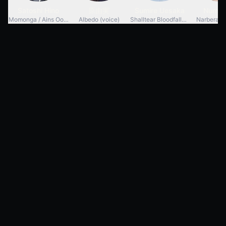
Satoshi Hino
原由実
Sumire Uesaka
Numak
Momonga / Ains Ooal
Albedo (voice)
Shalltear Bloodfallen
Narberal
Mana
Gown (voice)
(voice)
(voic
Séries similaires
8.4
8.2
8.4
8.2
1.5