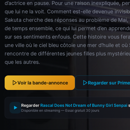
d’actrice en pause. Pour une raison inexpliquée, pe
que lui ne la voit. Comment est-elle devenue invisib
Sakuta cherche des réponses au problème de Mai, i
de temps ensemble, ce qui lui permet d’en appren
sur ses sentiments enfouis. Cette histoire vous fe
une ville où le ciel bleu côtoie une mer d’huile et où
rencontre de différentes jeunes filles plus mystérie
que les autres.
Voir la bande-annonce
Regarder sur Prim
Regarder
Rascal Does Not Dream of Bunny Girl Senpai
s
▶
Disponible en streaming — Essai gratuit 30 jours