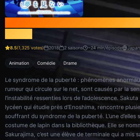
Rascal Does Not Dream of Bunny
Senpai
8.5
(
1,325
votes)
2018
2
saison
s
~
24
min/épisode
Japan
Animation
Comédie
Drame
Le syndrome de la puberté : phénomènes anormaux 
rumeur qui circule sur le net, sont causés par la sens
l’instabilité ressenties lors de l’adolescence. Saku
lycéen qui étudie près d’Enoshima, rencontre plusieu
souffrant du syndrome de la puberté. L’une d’elles
costume de lapin dans la bibliothèque. Elle se no
Sakurajima, c’est une élève de terminale qui a mis s