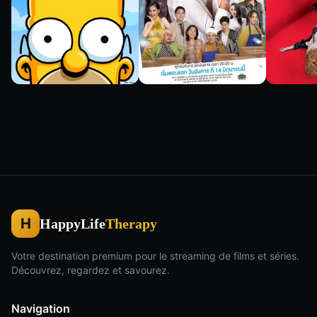
8.0
0.0
8.1
H
HappyLife
Therapy
Votre destination premium pour le streaming de films et séries.
Découvrez, regardez et savourez.
Navigation