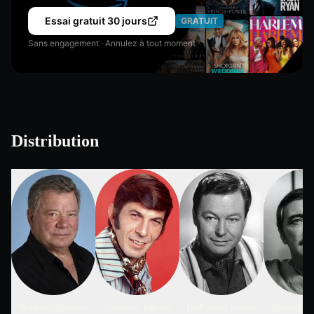
Essai gratuit 30 jours
GRATUIT
Sans engagement · Annulez à tout moment
Distribution
William Shatner
Leonard Nimoy
DeForest Kelley
James D