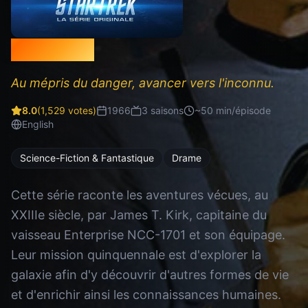
Star Trek
Au mépris du danger, avancer vers l'inconnu.
8.0
(
1,529
votes)
1966
3
saison
s
~
50
min/épisode
English
Science-Fiction & Fantastique
Drame
Cette série raconte les aventures vécues, au
XXIIIe siècle, par James T. Kirk, capitaine du
vaisseau Enterprise NCC-1701 et son équipage.
Leur mission quinquennale est d'explorer la
galaxie afin d'y découvrir d'autres formes de vie
et d'enrichir ainsi les connaissances humaines.