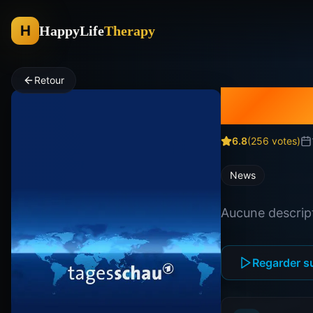
H
HappyLife
Therapy
Retour
Tages
6.8
(
256
votes)
News
Aucune descript
Regarder s