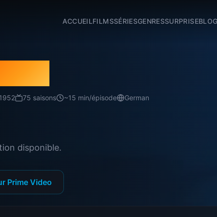
ACCUEIL
FILMS
SÉRIES
GENRES
SURPRISE
BLO
schau
1952
75
saison
s
~
15
min/épisode
German
ion disponible.
ur Prime Video