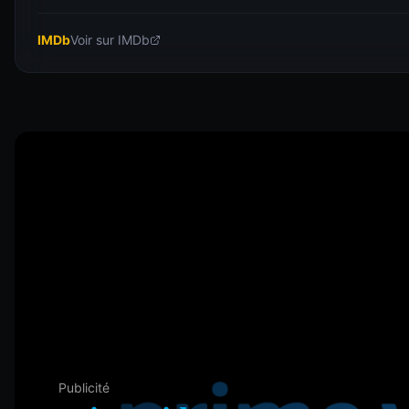
IMDb
Voir sur IMDb
Publicité