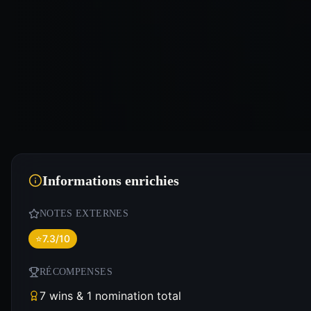
Informations enrichies
NOTES EXTERNES
⭐
7.3/10
RÉCOMPENSES
7 wins & 1 nomination total