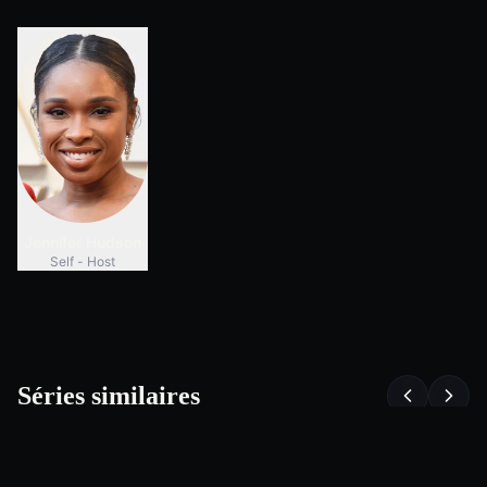
Jennifer Hudson
Self - Host
Séries similaires
7.5
0.0