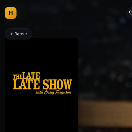
H
Retour