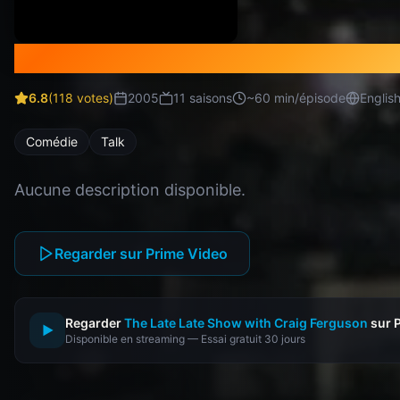
The Late Late Show with Craig 
6.8
(
118
votes)
2005
11
saison
s
~
60
min/épisode
Englis
Comédie
Talk
Aucune description disponible.
Regarder sur Prime Video
Regarder
The Late Late Show with Craig Ferguson
sur 
▶
Disponible en streaming — Essai gratuit 30 jours