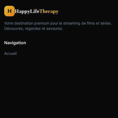
H
HappyLife
Therapy
Votre destination premium pour le streaming de films et séries.
Découvrez, regardez et savourez.
Navigation
Accueil
Films
Séries
Genres
Légal
Mentions légales
Politique de confidentialité